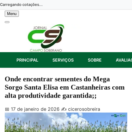
Skip
Carregando cotações...
to
Menu
content
PRINCIPAL
SERVIÇOS
SOBRE
AVALIA
Onde encontrar sementes do Mega
Sorgo Santa Elisa em Castanheiras com
alta produtividade garantida;;
📅 17 de janeiro de 2026
✍️ cicerosobreira