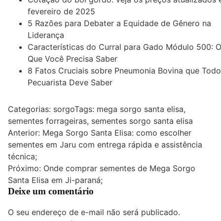
fevereiro de 2025
5 Razões para Debater a Equidade de Gênero na
Liderança
Características do Curral para Gado Módulo 500: 
Que Você Precisa Saber
8 Fatos Cruciais sobre Pneumonia Bovina que Todo
Pecuarista Deve Saber
Categorias:
sorgo
Tags:
mega sorgo santa elisa
,
sementes forrageiras
,
sementes sorgo santa elisa
Navegação
Anterior:
Mega Sorgo Santa Elisa: como escolher
sementes em Jaru com entrega rápida e assistência
de
técnica;
Post
Próximo:
Onde comprar sementes de Mega Sorgo
Santa Elisa em Ji-paraná;
Deixe um comentário
O seu endereço de e-mail não será publicado.