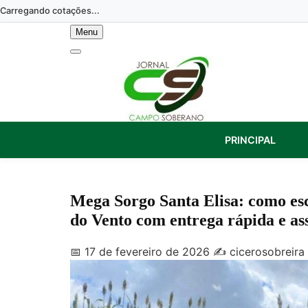
Skip
Carregando cotações...
to
Menu
content
PRINCIPAL
Mega Sorgo Santa Elisa: como es
do Vento com entrega rápida e ass
📅 17 de fevereiro de 2026
✍️ cicerosobreira