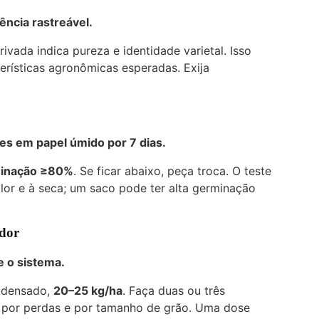
ência rastreável.
vada indica pureza e identidade varietal. Isso
erísticas agronômicas esperadas. Exija
es em papel úmido por 7 dias.
inação ≥80%
. Se ficar abaixo, peça troca. O teste
or e à seca; um saco pode ter alta germinação
ador
e o sistema.
 adensado,
20–25 kg/ha
. Faça duas ou três
e por perdas e por tamanho de grão. Uma dose