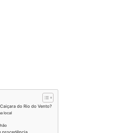
 Caiçara do Rio do Vento?
a local
lhão
e procedência