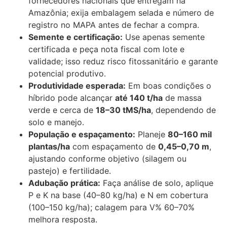
fornecedores nacionais que entregam na
Amazônia; exija embalagem selada e número de
registro no MAPA antes de fechar a compra.
Semente e certificação:
Use apenas semente
certificada e peça nota fiscal com lote e
validade; isso reduz risco fitossanitário e garante
potencial produtivo.
Produtividade esperada:
Em boas condições o
híbrido pode alcançar
até 140 t/ha
de massa
verde e cerca de
18–30 tMS/ha
, dependendo de
solo e manejo.
População e espaçamento:
Planeje
80–160 mil
plantas/ha
com espaçamento de
0,45–0,70 m
,
ajustando conforme objetivo (silagem ou
pastejo) e fertilidade.
Adubação prática:
Faça análise de solo, aplique
P e K na base (40–80 kg/ha) e N em cobertura
(100–150 kg/ha); calagem para V% 60–70%
melhora resposta.