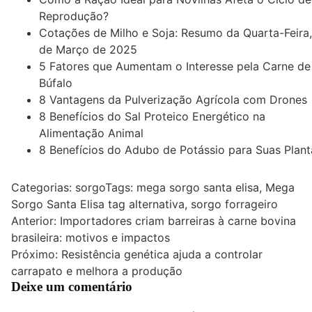
Reprodução?
Cotações de Milho e Soja: Resumo da Quarta-Feira,
de Março de 2025
5 Fatores que Aumentam o Interesse pela Carne de
Búfalo
8 Vantagens da Pulverização Agrícola com Drones
8 Benefícios do Sal Proteico Energético na
Alimentação Animal
8 Benefícios do Adubo de Potássio para Suas Plant
Categorias:
sorgo
Tags:
mega sorgo santa elisa
,
Mega
Sorgo Santa Elisa tag alternativa
,
sorgo forrageiro
Navegação
Anterior:
Importadores criam barreiras à carne bovina
brasileira: motivos e impactos
de
Próximo:
Resistência genética ajuda a controlar
Post
carrapato e melhora a produção
Deixe um comentário