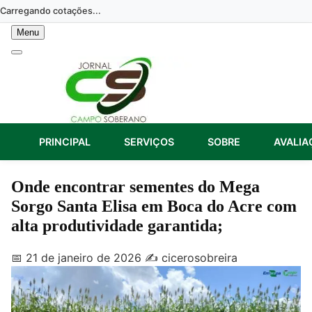
Skip
Carregando cotações...
to
Menu
content
PRINCIPAL
SERVIÇOS
SOBRE
AVALIA
Onde encontrar sementes do Mega
Sorgo Santa Elisa em Boca do Acre com
alta produtividade garantida;
📅 21 de janeiro de 2026
✍️ cicerosobreira