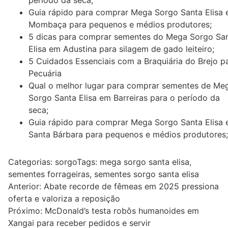
período da seca;
Guia rápido para comprar Mega Sorgo Santa Elisa
Mombaça para pequenos e médios produtores;
5 dicas para comprar sementes do Mega Sorgo Sa
Elisa em Adustina para silagem de gado leiteiro;
5 Cuidados Essenciais com a Braquiária do Brejo p
Pecuária
Qual o melhor lugar para comprar sementes de Me
Sorgo Santa Elisa em Barreiras para o período da
seca;
Guia rápido para comprar Mega Sorgo Santa Elisa
Santa Bárbara para pequenos e médios produtores;
Categorias:
sorgo
Tags:
mega sorgo santa elisa
,
sementes forrageiras
,
sementes sorgo santa elisa
Navegação
Anterior:
Abate recorde de fêmeas em 2025 pressiona
oferta e valoriza a reposição
de
Próximo:
McDonald’s testa robôs humanoides em
Post
Xangai para receber pedidos e servir