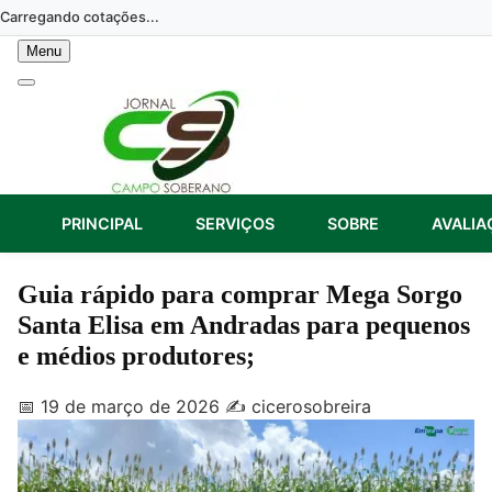
Skip
Carregando cotações...
to
Menu
content
PRINCIPAL
SERVIÇOS
SOBRE
AVALIA
Guia rápido para comprar Mega Sorgo
Santa Elisa em Andradas para pequenos
e médios produtores;
📅 19 de março de 2026
✍️ cicerosobreira