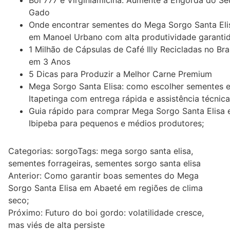
Boi 777 e Virginiamicina: Aumente a Engorda do Se
Gado
Onde encontrar sementes do Mega Sorgo Santa Eli
em Manoel Urbano com alta produtividade garantid
1 Milhão de Cápsulas de Café Illy Recicladas no Bras
em 3 Anos
5 Dicas para Produzir a Melhor Carne Premium
Mega Sorgo Santa Elisa: como escolher sementes 
Itapetinga com entrega rápida e assistência técnica
Guia rápido para comprar Mega Sorgo Santa Elisa
Ibipeba para pequenos e médios produtores;
Categorias:
sorgo
Tags:
mega sorgo santa elisa
,
sementes forrageiras
,
sementes sorgo santa elisa
Navegação
Anterior:
Como garantir boas sementes do Mega
Sorgo Santa Elisa em Abaeté em regiões de clima
de
seco;
Post
Próximo:
Futuro do boi gordo: volatilidade cresce,
mas viés de alta persiste