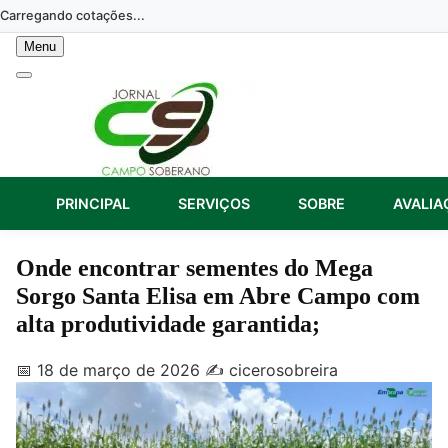
Skip
Carregando cotações...
to
Menu
content
PRINCIPAL
SERVIÇOS
SOBRE
AVALIA
Onde encontrar sementes do Mega
Sorgo Santa Elisa em Abre Campo com
alta produtividade garantida;
📅 18 de março de 2026
✍️ cicerosobreira