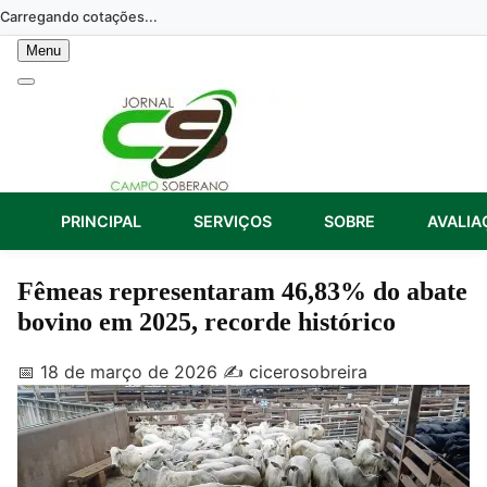
Skip
Carregando cotações...
to
Menu
content
PRINCIPAL
SERVIÇOS
SOBRE
AVALIA
Fêmeas representaram 46,83% do abate
bovino em 2025, recorde histórico
📅 18 de março de 2026
✍️ cicerosobreira