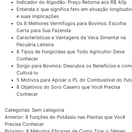
Indicador do Algodão: Preço Retorna aos R$ 4/lp
Entenda o que significa feto em situação longitudin
e suas implicações
Os 8 Melhores Vermífugos para Bovinos: Escolha
Certa para Sua Fazenda
Características e Vantagens da Vaca Simental na
Pecuária Leiteira
8 Tipos de Fungicidas que Todo Agricultor Deve
Conhecer
Sorgo para Bovinos: Descubra os Benefícios e com
Cultivá-lo
5 Motivos para Apoiar o PL do Combustível do Fut
8 Objetivos do Soro Caseiro que Você Precisa
Conhecer
Categorias: Sem categoria
Navegação
Anterior:
8 Funções do Potássio nas Plantas que Você
Precisa Conhecer
de
Próximo:
8 Métodos Eficazes de Como Tirar o Sêmen