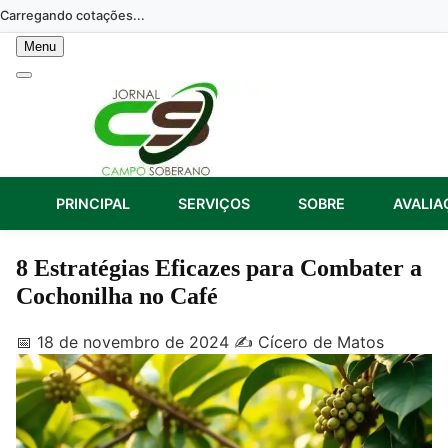
Skip
Carregando cotações...
to
Menu
content
PRINCIPAL
SERVIÇOS
SOBRE
AVALIA
8 Estratégias Eficazes para Combater a
Cochonilha no Café
📅 18 de novembro de 2024
✍️ Cícero de Matos