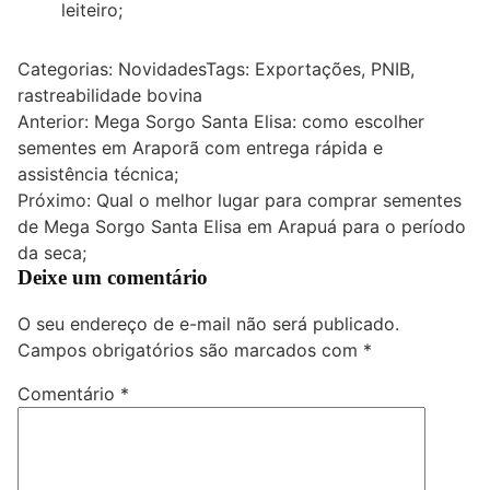
leiteiro;
Categorias:
Novidades
Tags:
Exportações
,
PNIB
,
rastreabilidade bovina
Navegação
Anterior:
Mega Sorgo Santa Elisa: como escolher
sementes em Araporã com entrega rápida e
de
assistência técnica;
Post
Próximo:
Qual o melhor lugar para comprar sementes
de Mega Sorgo Santa Elisa em Arapuá para o período
da seca;
Deixe um comentário
O seu endereço de e-mail não será publicado.
Campos obrigatórios são marcados com
*
Comentário
*