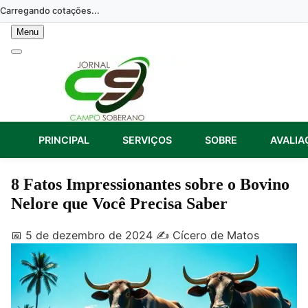
Skip
Carregando cotações...
to
Menu
content
PRINCIPAL
SERVIÇOS
SOBRE
AVALIA
8 Fatos Impressionantes sobre o Bovino
Nelore que Você Precisa Saber
📅 5 de dezembro de 2024
✍️ Cícero de Matos