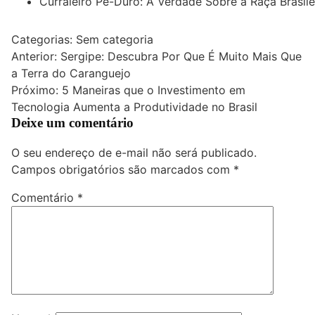
Curraleiro Pé-Duro: A Verdade Sobre a Raça Brasile
Categorias: Sem categoria
Navegação
Anterior:
Sergipe: Descubra Por Que É Muito Mais Que
a Terra do Caranguejo
de
Próximo:
5 Maneiras que o Investimento em
Post
Tecnologia Aumenta a Produtividade no Brasil
Deixe um comentário
O seu endereço de e-mail não será publicado.
Campos obrigatórios são marcados com
*
Comentário
*