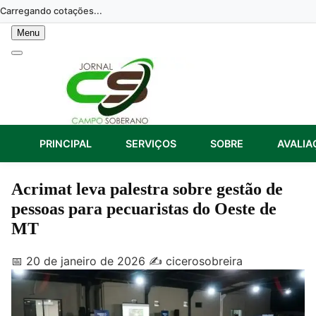
Skip
Carregando cotações...
to
Menu
content
PRINCIPAL
SERVIÇOS
SOBRE
AVALIA
Acrimat leva palestra sobre gestão de
pessoas para pecuaristas do Oeste de
MT
📅 20 de janeiro de 2026
✍️ cicerosobreira