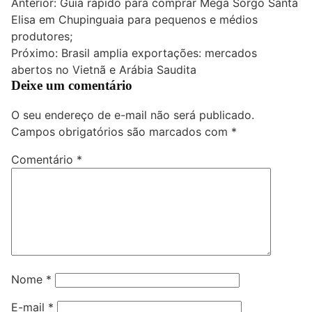
Navegação
Anterior:
Guia rápido para comprar Mega Sorgo Santa
Elisa em Chupinguaia para pequenos e médios
de
produtores;
Post
Próximo:
Brasil amplia exportações: mercados
abertos no Vietnã e Arábia Saudita
Deixe um comentário
O seu endereço de e-mail não será publicado.
Campos obrigatórios são marcados com
*
Comentário
*
Nome
*
E-mail
*