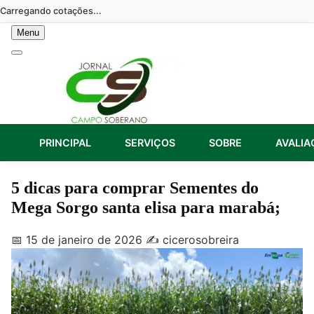
Skip
Carregando cotações...
to
Menu
content
PRINCIPAL
SERVIÇOS
SOBRE
AVALIA
5 dicas para comprar Sementes do
Mega Sorgo santa elisa para marabá;
📅 15 de janeiro de 2026
✍️ cicerosobreira